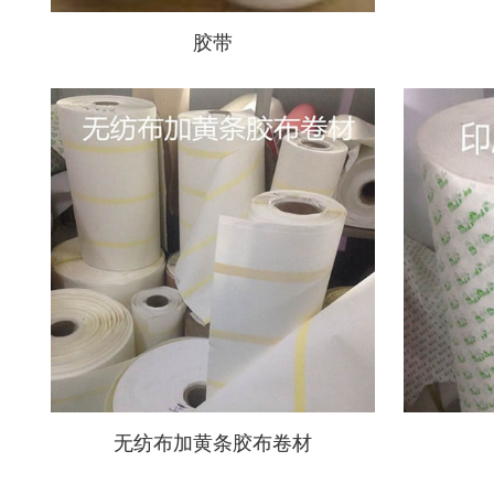
胶带
无纺布加黄条胶布卷材