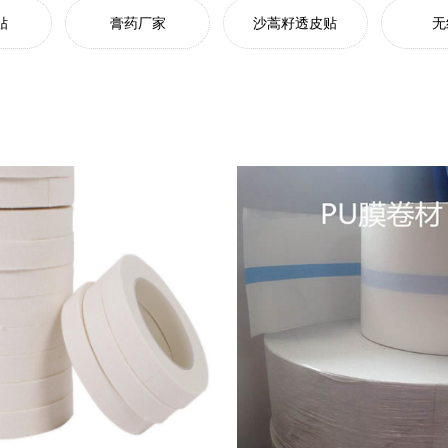
贴
膏药厂家
沙蒿籽透皮贴
无