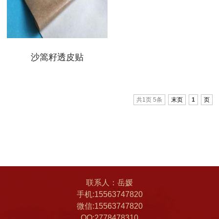
沙篙籽透皮贴
共1页 5条
末页
1
页
联系人：岳媛
手机:15563747820
微信:15563747820
QQ:2778478310