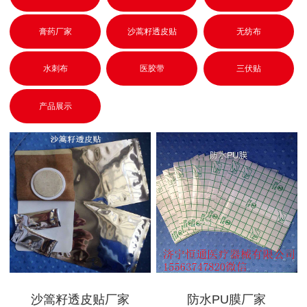
膏药厂家
沙蒿籽透皮贴
无纺布
水刺布
医胶带
三伏贴
产品展示
沙篙籽透皮贴厂家
防水PU膜厂家