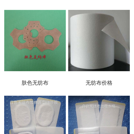
肤色无纺布
无纺布价格