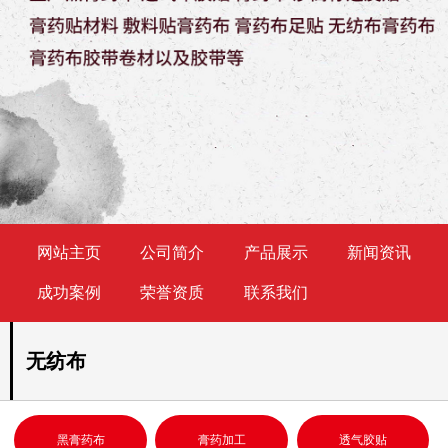
网站主页
公司简介
产品展示
新闻资讯
成功案例
荣誉资质
联系我们
无纺布
黑膏药布
膏药加工
透气胶贴