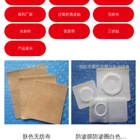
膏药厂家
沙蒿籽透皮贴
无纺布
水刺布
医胶带
三伏贴
产品展示
肤色无纺布
防渗膜防渗圈白色无纺布