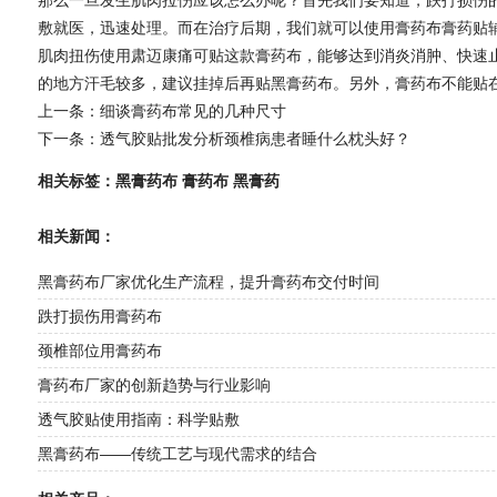
敷就医，迅速处理。而在治疗后期，我们就可以使用膏药布膏药贴
肌肉扭伤使用肃迈康痛可贴这款膏药布，能够达到消炎消肿、快速
的地方汗毛较多，建议挂掉后再贴黑膏药布。另外，膏药布不能贴
上一条：
细谈膏药布常见的几种尺寸
下一条：
透气胶贴批发分析颈椎病患者睡什么枕头好？
相关标签：
黑膏药布
膏药布
黑膏药
相关新闻：
黑膏药布厂家优化生产流程，提升膏药布交付时间
跌打损伤用膏药布
颈椎部位用膏药布
膏药布厂家的创新趋势与行业影响
透气胶贴使用指南：科学贴敷
黑膏药布——传统工艺与现代需求的结合