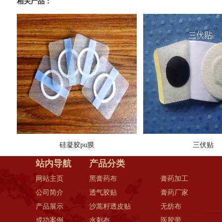
相关产品：
硅凝胶pu膜
三伏贴
站内导航
产品分类
网站主页
黑膏药布
膏药加工
公司简介
透气胶贴
膏药厂家
产品展示
沙蒿籽透皮贴
无纺布
成功案例
水刺布
医胶带