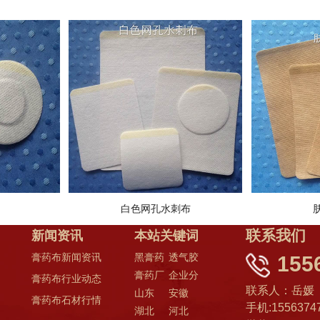
白色网孔水刺布
联系我们
新闻资讯
本站关键词
膏药布新闻资讯
黑膏药
透气胶
155
膏药厂
企业分
膏药布行业动态
布
贴
联系人：岳媛
山东
安徽
家
站：
膏药布石材行情
手机:1556374
湖北
河北