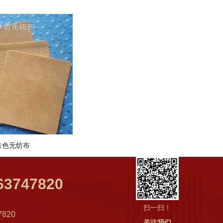
肤色无纺布
63747820
扫一扫！
7820
关注我们